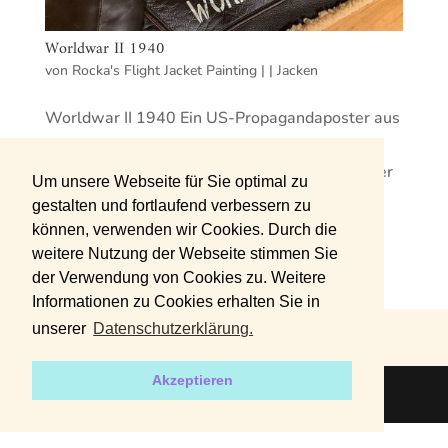
Worldwar II 1940
von
Rocka's Flight Jacket Painting
|
|
Jacken
Worldwar II 1940 Ein US-Propagandaposter aus
dem Jahr 1942 stand Pate für diese B-3
Fliegerjacke. Auf Wunsch des Kunden sollte der
Um unsere Webseite für Sie optimal zu
Schriftzug hiervon abweichen. Direkt auf den
gestalten und fortlaufend verbessern zu
Ärmel gemalter 45th Fighter Sqdn Patch
können, verwenden wir Cookies. Durch die
Propeller Painting auf der...
weitere Nutzung der Webseite stimmen Sie
der Verwendung von Cookies zu. Weitere
Informationen zu Cookies erhalten Sie in
unserer
Datenschutzerklärung.
DATENSCHUTZERKLÄRUNG
IMPRESSUM
Akzeptieren
2019 | Designed by
harvey+